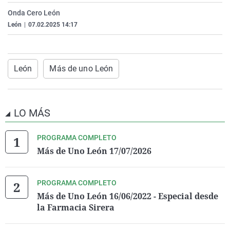
La rosa de los vientos
Caso
Extremadura
Virales
Onda Cero León
León
|
07.02.2025 14:17
Gente viajera
Retornados
Galicia
Televisión
Como el perro y el gat
Equipo de investigaci
La Rioja
Elecciones
Operación Viuda Negr
Navarra
León
Más de uno León
País Vasco
LO MÁS
PROGRAMA COMPLETO
Más de Uno León 17/07/2026
PROGRAMA COMPLETO
Más de Uno León 16/06/2022 - Especial desde
la Farmacia Sirera