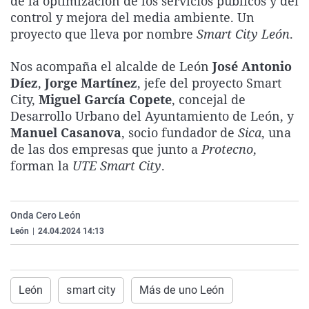
de la optimización de los servicios públicos y del
La rosa de los vientos
Caso
Extremadura
Virales
control y mejora del media ambiente. Un
proyecto que lleva por nombre
Smart City León
.
Gente viajera
Retornados
Galicia
Televisión
Como el perro y el gat
Equipo de investigaci
La Rioja
Elecciones
Nos acompaña el alcalde de León
José Antonio
Díez
,
Jorge Martínez
, jefe del proyecto Smart
Operación Viuda Negr
Navarra
City,
Miguel García Copete
, concejal de
País Vasco
Desarrollo Urbano del Ayuntamiento de León, y
Manuel Casanova
, socio fundador de
Sica
, una
de las dos empresas que junto a
Protecno
,
forman la
UTE Smart City
.
Onda Cero León
León
|
24.04.2024 14:13
León
smart city
Más de uno León