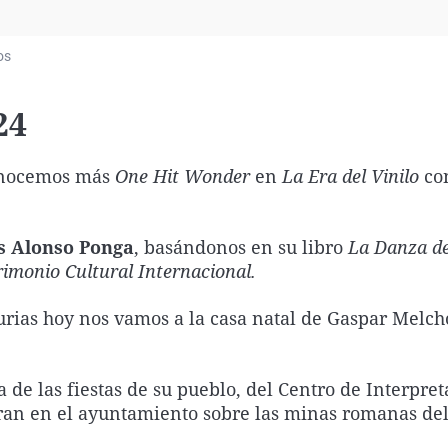
Virales
Televisión
os
Elecciones
24
nocemos más
One Hit Wonder
en
La Era del Vinilo
co
is Alonso Ponga
, basándonos en su libro
La Danza de
rimonio Cultural Internacional.
urias hoy nos vamos a la casa natal de Gaspar Melch
de las fiestas de su pueblo, del Centro de Interpret
ran en el ayuntamiento sobre las minas romanas del