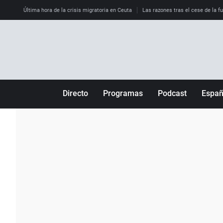
Última hora de la crisis migratoria en Ceuta
Las razones tras el cese de la f
Directo
Programas
Podcast
Espa
Más de uno
Los Perseguidos
Andalucía
Por fin
Malas decisiones
Aragón
Julia en la onda
Expedientes del más allá
Baleares
La brújula
El viaje del Guernica
Cantabria
Radioestadio
Invisibles
Cataluña
Radioestadio noche
Prohibido morirse
Comunidad de M
El colegio invisible
Esto no ha pasado
Comunitat Vale