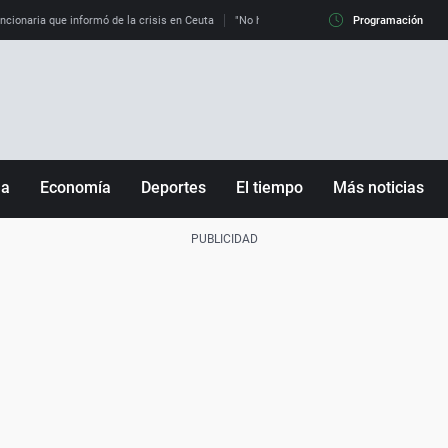
uncionaria que informó de la crisis en Ceuta
"No hay mafias, que no nos engañen": exper
Programación
ña
Economía
Deportes
El tiempo
Más noticias
Fútbol
Sociedad
Baloncesto
Mundo
Tenis
Salud
Motor
Cultura
Ciencia y Tecnología
adrid
Gastronomía
nciana
Medio ambiente