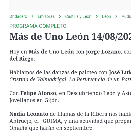
La rosa de los vientos
Caso
Extremadura
Gente viajera
Retornados
Galicia
Ondacero
Emisoras
Castilla y Leon
León
Audi
Como el perro y el
Equipo de investigación
La Rioja
PROGRAMA COMPLETO
gato
Más de Uno León 14/08/20
Operación Viuda
Navarra
Negra
País Vasco
Hoy en
Más de Uno León
con
Jorge Lozano,
co
del Riego.
Hablamos de las danzas de paloteo con
José Lu
Cristina de Valmadrigal. La Pervivencia de un Pat
Con
Felipe Alonso
, en Descubriendo León y Ast
Jovellanos en Gijón.
Nadia Leonato
de Llamas de la Ribera nos habla 
Antruejo, el “GUIMA, y una actividad que prepa
Omaña que harán en septiembre.