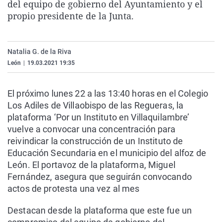
del equipo de gobierno del Ayuntamiento y el
La rosa de los vientos
Caso
Extremadura
Virales
propio presidente de la Junta.
Gente viajera
Retornados
Galicia
Televisión
Como el perro y el gat
Equipo de investigaci
La Rioja
Elecciones
Natalia G. de la Riva
Operación Viuda Negr
Navarra
León
|
19.03.2021 19:35
País Vasco
El próximo lunes 22 a las 13:40 horas en el Colegio
Los Adiles de Villaobispo de las Regueras, la
plataforma ‘Por un Instituto en Villaquilambre’
vuelve a convocar una concentración para
reivindicar la construcción de un Instituto de
Educación Secundaria en el municipio del alfoz de
León. El portavoz de la plataforma, Miguel
Fernández, asegura que seguirán convocando
actos de protesta una vez al mes
Destacan desde la plataforma que este fue un