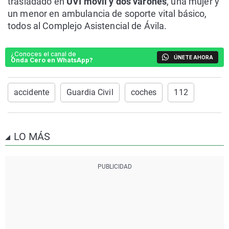
trasladado en
UVI móvil y dos varones
, una mujer y
un menor en ambulancia de soporte vital básico,
todos al Complejo Asistencial de Ávila.
¿Conoces el canal de
ÚNETE AHORA
Onda Cero en WhatsApp?
accidente
Guardia Civil
coches
112
LO MÁS