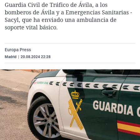
Guardia Civil de Tráfico de Ávila, a los
La rosa de los vientos
Caso
Extremadura
Virales
bomberos de Ávila y a Emergencias Sanitarias -
Gente viajera
Retornados
Galicia
Televisión
Sacyl, que ha enviado una ambulancia de
soporte vital básico.
Como el perro y el gat
Equipo de investigaci
La Rioja
Elecciones
Operación Viuda Negr
Navarra
País Vasco
Europa Press
Madrid
|
20.08.2024 22:28