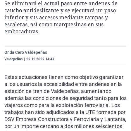
Se eliminará el actual paso entre andenes de
La rosa de los vientos
Caso
Extremadura
Virales
caucho antideslizante y se ejecutará un paso
Gente viajera
Retornados
Galicia
Televisión
inferior y sus accesos mediante rampas y
escaleras, así como marquesinas en sus
Como el perro y el gat
Equipo de investigaci
La Rioja
Elecciones
embocaduras.
Operación Viuda Negr
Navarra
País Vasco
Onda Cero Valdepeñas
Valdepeñas
|
22.12.2022 14:47
Estas actuaciones tienen como objetivo garantizar
a los usuarios la accesibilidad entre andenes en la
estación de tren de Valdepeñas, aumentando
además las condiciones de seguridad tanto para los
viajeros como para la explotación ferroviaria. Los
trabajos han sido adjudicados a la UTE formada por
DSV Empresa Constructora y Ferroviaria y Lantania,
por un importe cercano a dos millones seiscientos