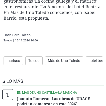
gastronómicas 'La cocina gallega y el marisco'
La rosa de los vientos
Caso
Extremadura
Virales
en el restaurante "La Alacena" del hotel Beatriz.
En Más de Uno Toledo conocemos, con Isabel
Gente viajera
Retornados
Galicia
Televisión
Barrio, esta propuesta.
Como el perro y el gat
Equipo de investigaci
La Rioja
Elecciones
Operación Viuda Negr
Navarra
Onda Cero Toledo
País Vasco
Toledo
|
15.11.2024 14:06
marisco
Toledo
Más de Uno Toledo
hotel beat
LO MÁS
EN MÁS DE UNO CASTILLA-LA MANCHA
Joaquín Romera: 'Las obras de UDACE
podrían comenzar en este 2026'