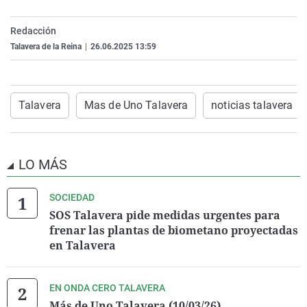
La rosa de los vientos
Caso
Extremadura
Virales
Redacción
Gente viajera
Retornados
Galicia
Televisión
Talavera de la Reina
|
26.06.2025 13:59
Como el perro y el gat
Equipo de investigaci
La Rioja
Elecciones
Operación Viuda Negr
Navarra
Talavera
Mas de Uno Talavera
noticias talavera
País Vasco
LO MÁS
SOCIEDAD
SOS Talavera pide medidas urgentes para
frenar las plantas de biometano proyectadas
en Talavera
EN ONDA CERO TALAVERA
Más de Uno Talavera (10/03/26)