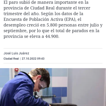
El paro subió de manera importante en la
La rosa de los vientos
Caso
Extremadura
Virales
provincia de Ciudad Real durante el tercer
Gente viajera
Retornados
Galicia
Televisión
trimestre del año. Según los datos de la
Encuesta de Población Activa (EPA), el
Como el perro y el gat
Equipo de investigaci
La Rioja
Elecciones
desempleo creció en 5.800 personas entre julio y
Operación Viuda Negr
Navarra
septiembre, por lo que el total de parados en la
provincia se eleva a 44.900.
País Vasco
José Luis Juárez
Ciudad Real
|
27.10.2022 09:43