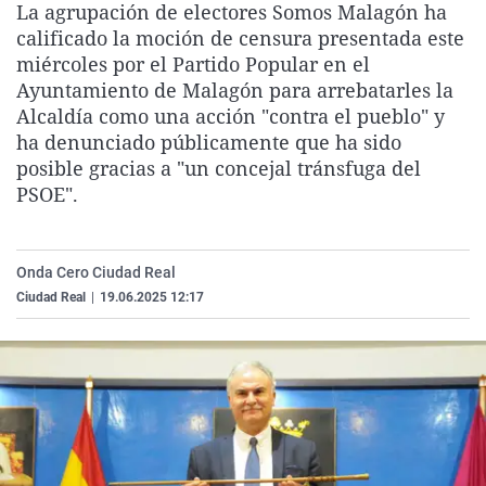
La agrupación de electores Somos Malagón ha
La rosa de los vientos
Caso
Extremadura
Virales
calificado la moción de censura presentada este
Gente viajera
Retornados
Galicia
Televisión
miércoles por el Partido Popular en el
Ayuntamiento de Malagón para arrebatarles la
Como el perro y el gat
Equipo de investigaci
La Rioja
Elecciones
Alcaldía como una acción "contra el pueblo" y
Operación Viuda Negr
Navarra
ha denunciado públicamente que ha sido
posible gracias a "un concejal tránsfuga del
País Vasco
PSOE".
Onda Cero Ciudad Real
Ciudad Real
|
19.06.2025 12:17