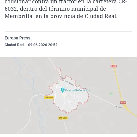
colisionar contra un tractor en la carretera CR-
La rosa de los vientos
Caso
Extremadura
Virales
6032, dentro del término municipal de
Membrilla, en la provincia de Ciudad Real.
Gente viajera
Retornados
Galicia
Televisión
Como el perro y el gat
Equipo de investigaci
La Rioja
Elecciones
Operación Viuda Negr
Navarra
Europa Press
Ciudad Real
|
09.06.2026 20:52
País Vasco