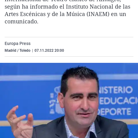
La rosa de los vientos
Caso
Extremadura
Virales
según ha informado el Instituto Nacional de las
Artes Escénicas y de la Música (INAEM) en un
Gente viajera
Retornados
Galicia
Televisión
comunicado.
Como el perro y el gat
Equipo de investigaci
La Rioja
Elecciones
Operación Viuda Negr
Navarra
Europa Press
País Vasco
Madrid / Toledo
|
07.11.2022 20:00