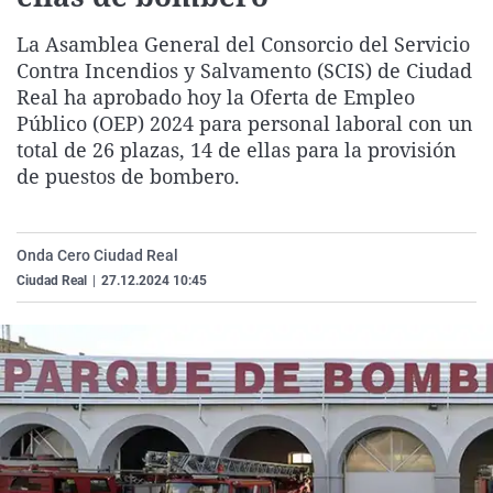
La rosa de los vientos
Caso
Extremadura
Virales
La Asamblea General del Consorcio del Servicio
Gente viajera
Retornados
Galicia
Televisión
Contra Incendios y Salvamento (SCIS) de Ciudad
Real ha aprobado hoy la Oferta de Empleo
Como el perro y el gat
Equipo de investigaci
La Rioja
Elecciones
Público (OEP) 2024 para personal laboral con un
Operación Viuda Negr
Navarra
total de 26 plazas, 14 de ellas para la provisión
País Vasco
de puestos de bombero.
Onda Cero Ciudad Real
Ciudad Real
|
27.12.2024 10:45