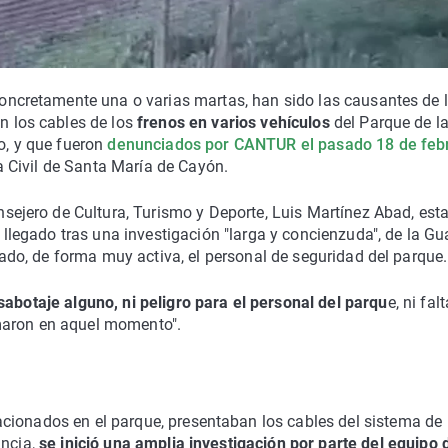
oncretamente una o varias martas, han sido las causantes de 
 los cables de los
frenos en varios vehículos
del Parque de l
o, y que fueron
denunciados por CANTUR el pasado 18 de feb
ia Civil de Santa María de Cayón.
sejero de Cultura, Turismo y Deporte, Luis Martínez Abad, esta
 llegado tras una investigación "larga y concienzuda", de la Gu
rado, de forma muy activa, el personal de seguridad del parque.
sabotaje alguno, ni peligro para el personal del parqu
e, ni fal
maron en aquel momento".
cionados en el parque, presentaban los cables del sistema de
uncia,
se inició una amplia investigación por parte del equipo 