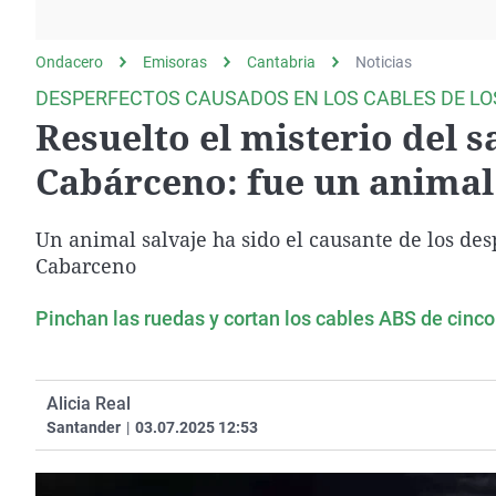
La rosa de los vientos
Caso
Extremadura
Gente viajera
Retornados
Galicia
Ondacero
Emisoras
Cantabria
Noticias
Como el perro y el
Equipo de investigación
La Rioja
DESPERFECTOS CAUSADOS EN LOS CABLES DE LO
gato
Resuelto el misterio del s
Operación Viuda
Navarra
Negra
País Vasco
Cabárceno: fue un animal
Un animal salvaje ha sido el causante de los des
Cabarceno
Pinchan las ruedas y cortan los cables ABS de cinc
Alicia Real
Santander
|
03.07.2025 12:53