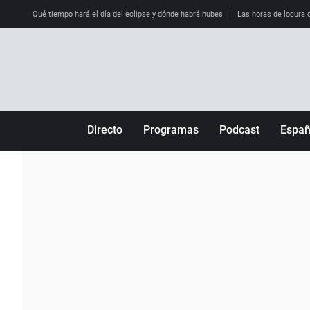
Qué tiempo hará el día del eclipse y dónde habrá nubes
Las horas de locura qu
Directo
Programas
Podcast
Espa
Más de uno
Los Perseguidos
Andalucía
Por fin
Malas decisiones
Aragón
Julia en la onda
Expedientes del más allá
Baleares
La brújula
El viaje del Guernica
Cantabria
Radioestadio
Invisibles
Cataluña
Radioestadio noche
Prohibido morirse
Comunidad de M
El colegio invisible
Esto no ha pasado
Comunitat Vale