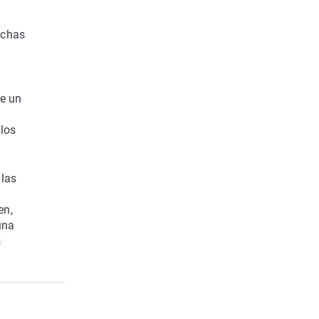
uchas
ue un
 los
 las
en,
una
s