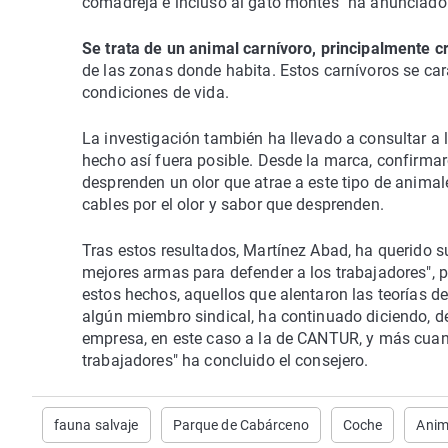
comadreja e incluso al gato montés" ha anunciado 
Se trata de un animal carnívoro, principalmente c
de las zonas donde habita. Estos carnívoros se ca
condiciones de vida.
La investigación también ha llevado a consultar a 
hecho así fuera posible. Desde la marca, confirmar
desprenden un olor que atrae a este tipo de animal
cables por el olor y sabor que desprenden.
Tras estos resultados, Martínez Abad, ha querido su
mejores armas para defender a los trabajadores", p
estos hechos, aquellos que alentaron las teorías del
algún miembro sindical, ha continuado diciendo, de
empresa, en este caso a la de CANTUR, y más cuan
trabajadores" ha concluido el consejero.
fauna salvaje
Parque de Cabárceno
Coche
Anim