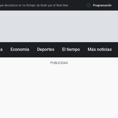
e decidieron el 'no fichaje' de Rodri por el Real Madrid y su 'sí' al Barça
Programación
La llamada de
ña
Economía
Deportes
El tiempo
Más noticias
Fútbol
Sociedad
Baloncesto
Mundo
Tenis
Salud
Motor
Cultura
Ciencia y Tecnología
adrid
Gastronomía
nciana
Medio ambiente