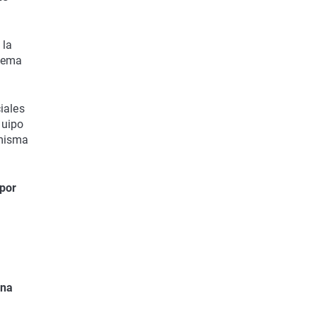
 la
stema
iales
quipo
 misma
 por
una