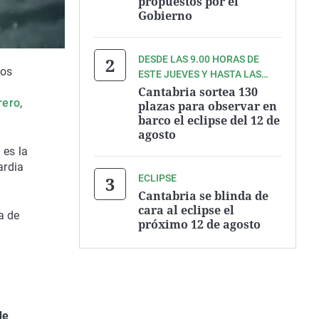
propuestos por el
Gobierno
DESDE LAS 9.00 HORAS DE
los
ESTE JUEVES Y HASTA LAS
a
9.00 HORAS DEL VIERNES
Cantabria sortea 130
rero
,
plazas para observar en
barco el eclipse del 12 de
agosto
 es la
ardia
ECLIPSE
Cantabria se blinda de
cara al eclipse el
ta de
próximo 12 de agosto
de