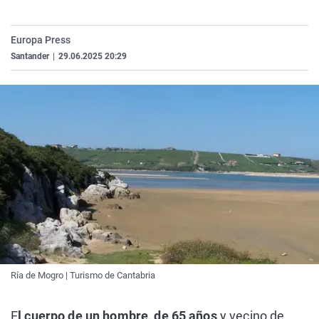
La rosa de los vientos
Caso
Extremadura
Virales
Gente viajera
Retornados
Galicia
Televisión
Europa Press
Santander
|
29.06.2025 20:29
Como el perro y el gat
Equipo de investigaci
La Rioja
Elecciones
Operación Viuda Negr
Navarra
País Vasco
Ría de Mogro | Turismo de Cantabria
E
l cuerpo de un hombre, de 65 años
y vecino de