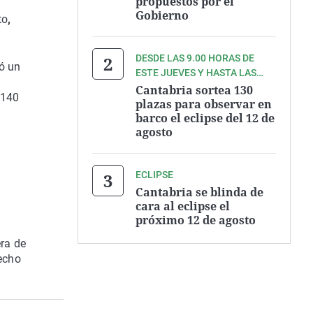
propuestos por el
Gobierno
to
,
DESDE LAS 9.00 HORAS DE
ó un
ESTE JUEVES Y HASTA LAS
9.00 HORAS DEL VIERNES
Cantabria sortea 130
 140
plazas para observar en
barco el eclipse del 12 de
agosto
ECLIPSE
Cantabria se blinda de
cara al eclipse el
próximo 12 de agosto
ra de
hecho