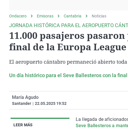
La rosa de los vientos
Caso
Extremadura
Gente viajera
Retornados
Galicia
Ondacero
Emisoras
Cantabria
Noticias
Como el perro y el
Equipo de investigación
La Rioja
JORNADA HISTÓRICA PARA EL AEROPUERTO CÁN
gato
11.000 pasajeros pasaron 
Operación Viuda
Navarra
Negra
País Vasco
final de la Europa League
El aeropuerto cántabro permaneció abierto toda 
Un día histórico para el Seve Ballesteros con la fin
María Agudo
Santander
|
22.05.2025 19:52
La llegada de aficionado
LEER MÁS
Seve Ballesteros a mante