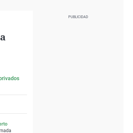
la
 privados
erto
ornada