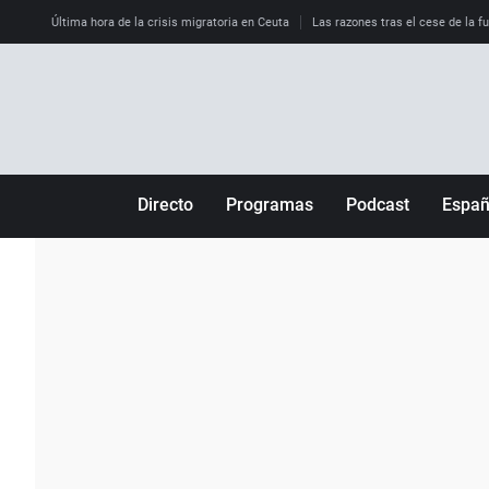
Última hora de la crisis migratoria en Ceuta
Las razones tras el cese de la f
Directo
Programas
Podcast
Espa
Más de uno
Los Perseguidos
Andalucía
Por fin
Malas decisiones
Aragón
Julia en la onda
Expedientes del más allá
Baleares
La brújula
El viaje del Guernica
Cantabria
Radioestadio
Invisibles
Cataluña
Radioestadio noche
Prohibido morirse
Comunidad de M
El colegio invisible
Esto no ha pasado
Comunitat Vale