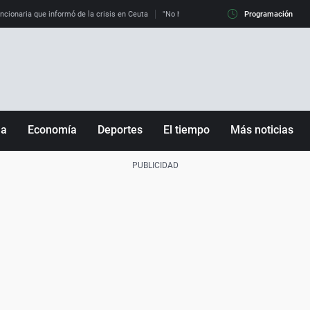
uncionaria que informó de la crisis en Ceuta
"No hay mafias, que no nos engañen": exper
Programación
ña
Economía
Deportes
El tiempo
Más noticias
Fútbol
Sociedad
Baloncesto
Mundo
Tenis
Salud
Motor
Cultura
Ciencia y Tecnología
adrid
Gastronomía
nciana
Medio ambiente