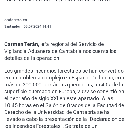
La rosa de los vientos
Caso
Extremadura
Virales
Gente viajera
Retornados
Galicia
Televisión
ondacero.es
Como el perro y el gat
Equipo de investigaci
La Rioja
Elecciones
Santander
|
03.07.2024 14:41
Operación Viuda Negr
Navarra
Carmen Terán
, jefa regional del Servicio de
País Vasco
Vigilancia Aduanera de Cantabria nos cuenta los
detalles de la operación.
Los grandes incendios forestales se han convertido
en un problema complejo en España. De hecho, con
más de 300 000 hectáreas quemadas, un 40% de la
superficie quemada en Europa, 2022 se convirtió en
el peor año de siglo XXI
en este apartado. A las
10.45 horas en el Salón de Grados de la Facultad de
Derecho de la Universidad de Cantabria se ha
llevado a cabo la presentación de la `Declaración de
los Incendios Forestales´. Se trata de un