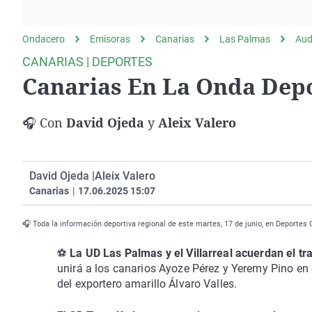
La rosa de los vientos
Caso
Extremadura
Gente viajera
Retornados
Galicia
Ondacero
Emisoras
Canarias
Las Palmas
Aud
Como el perro y el
Equipo de investigación
La Rioja
CANARIAS | DEPORTES
gato
Canarias En La Onda Depo
Operación Viuda
Navarra
Negra
País Vasco
🎧 Con
David Ojeda
y
Aleix Valero
David Ojeda |
Aleix Valero
Canarias
|
17.06.2025 15:07
🎧 Toda la información deportiva regional de este martes, 17 de junio, en Deportes
⚽
La UD Las Palmas y el Villarreal acuerdan el tr
unirá a los canarios Ayoze Pérez y Yeremy Pino en e
del exportero amarillo Álvaro Valles.