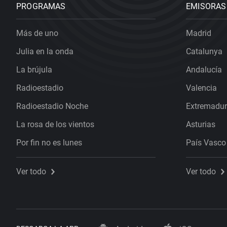
PROGRAMAS
EMISORAS
Más de uno
Madrid
Julia en la onda
Catalunya
La brújula
Andalucía
Radioestadio
Valencia
Radioestadio Noche
Extremadu
La rosa de los vientos
Asturias
Por fin no es lunes
País Vasco
Ver todo
Ver todo