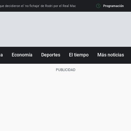
e decidieron el 'no fichaje' de Rodri por el Real Madrid y su 'sí' al Barça
Programación
La llamada de
ña
Economía
Deportes
El tiempo
Más noticias
Fútbol
Sociedad
Baloncesto
Mundo
Tenis
Salud
Motor
Cultura
Ciencia y Tecnología
adrid
Gastronomía
nciana
Medio ambiente