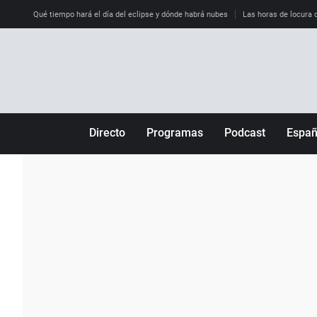
Qué tiempo hará el día del eclipse y dónde habrá nubes
Las horas de locura qu
Directo
Programas
Podcast
Espa
Más de uno
Los Perseguidos
Andalucía
Por fin
Malas decisiones
Aragón
Julia en la onda
Expedientes del más allá
Baleares
La brújula
El viaje del Guernica
Cantabria
Radioestadio
Invisibles
Cataluña
Radioestadio noche
Prohibido morirse
Comunidad de M
El colegio invisible
Esto no ha pasado
Comunitat Vale