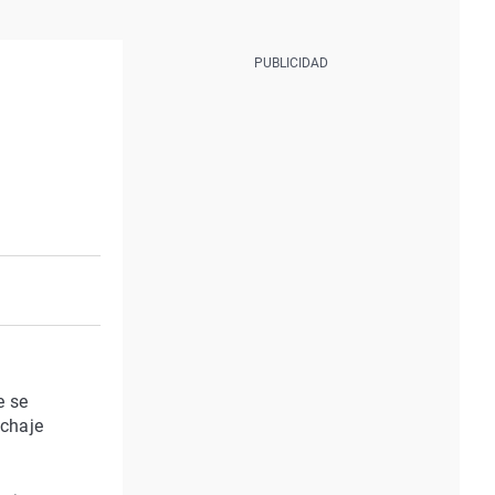
e se
ichaje