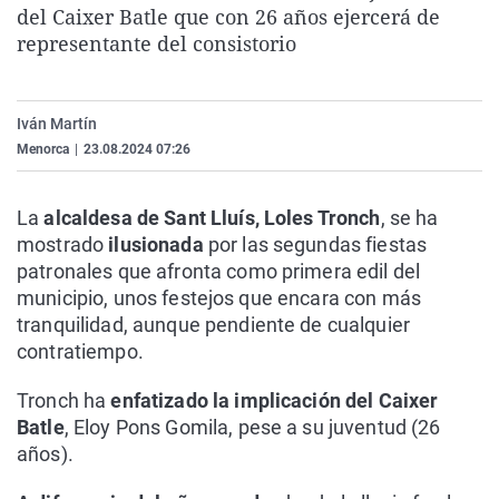
del Caixer Batle que con 26 años ejercerá de
La rosa de los vientos
Caso
Extremadura
Virales
representante del consistorio
Gente viajera
Retornados
Galicia
Televisión
Como el perro y el gat
Equipo de investigaci
La Rioja
Elecciones
Iván Martín
Operación Viuda Negr
Navarra
Menorca
|
23.08.2024 07:26
País Vasco
La
alcaldesa de Sant Lluís, Loles Tronch
, se ha
mostrado
ilusionada
por las segundas fiestas
patronales que afronta como primera edil del
municipio, unos festejos que encara con más
tranquilidad, aunque pendiente de cualquier
contratiempo.
Tronch ha
enfatizado la implicación del Caixer
Batle
, Eloy Pons Gomila, pese a su juventud (26
años).