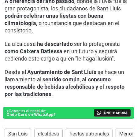
A diferencia del año pasado
, donde la lluvia fue la
gran protagonista, los ciudadanos de Sant Lluís
podrán celebrar unas fiestas con buena
climatología
, circunstancia que destacan en el
consistorio.
La alcaldesa
ha descartado
ser la protagonista
como Caixera Batlessa
en un futuro y seguirá
cediendo este cargo a quien "le haga ilusión".
Desde el
Ayuntamiento de Sant Lluís
se hace un
llamamiento al
sentido común, al consumo
responsable de bebidas alcohólicas y el respeto
por las tradiciones
.
¿Conoces el canal de
ÚNETE AHORA
Onda Cero en WhatsApp?
San Luis
alcaldesa
fiestas patronales
Menorc