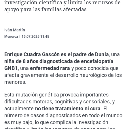
investigación científica y limita los recursos de
La rosa de los vientos
Caso
Extremadura
Virales
apoyo para las familias afectadas
Gente viajera
Retornados
Galicia
Televisión
Como el perro y el gat
Equipo de investigaci
La Rioja
Elecciones
Iván Martín
Operación Viuda Negr
Navarra
Menorca
|
15.07.2025 11:45
País Vasco
Enrique Cuadra Gascón es el padre de Dunia
, una
niña de 8 años diagnosticada de encefalopatía
GNB1
, una
enfermedad rara
y poco conocida que
afecta gravemente el desarrollo neurológico de los
menores.
Esta mutación genética provoca importantes
dificultades motoras, cognitivas y sensoriales, y
actualmente
no tiene tratamiento ni cura
. El
número de casos diagnosticados en todo el mundo
es muy bajo, lo que complica la investigación