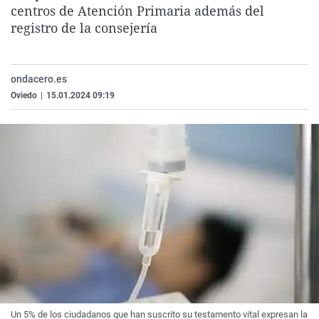
centros de Atención Primaria además del
La rosa de los vientos
Caso
Extremadura
Virales
registro de la consejería
Gente viajera
Retornados
Galicia
Televisión
Como el perro y el gat
Equipo de investigaci
La Rioja
Elecciones
ondacero.es
Operación Viuda Negr
Navarra
Oviedo
|
15.01.2024 09:19
País Vasco
Un 5% de los ciudadanos que han suscrito su testamento vital expresan la