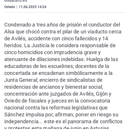
ondacero.es
La rosa de los vientos
Caso
Extremadura
Virales
Oviedo
|
11.06.2025 14:24
Gente viajera
Retornados
Galicia
Televisión
Condenado a tres años de prisión el conductor del
Como el perro y el gat
Equipo de investigaci
La Rioja
Elecciones
Alsa que chocó contra el pilar de un viaducto cerca
Operación Viuda Negr
Navarra
de Avilés, accidente con cinco fallecidos y 14
heridos. La Justicia le considera responsable de
País Vasco
cinco homicidios con imprudencia grave y
atenuante de dilaciones indebidas. Huelga de las
educadoras de les escuelines; docentes de la
concertada se encadenan simbólicamente a la
Junta General; encierro de sindicalistas de
residencias de ancianos y bienestar social;
concentración ante juzgados de Avilés, Gijón y
Oviedo de fiscales y jueces en la convocatoria
nacional contra las reformas legislativas que
Sánchez impulsa por, afirman, poner en riesgo su
independencia... este es el panorama de conflictos
y protestas esta mañana de junio en Asturias.