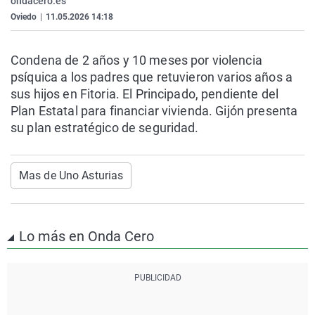
ondacero.es
La rosa de los vientos
Caso
Extremadura
Virales
Oviedo
|
11.05.2026 14:18
Gente viajera
Retornados
Galicia
Televisión
Condena de 2 años y 10 meses por violencia
Como el perro y el gat
Equipo de investigaci
La Rioja
Elecciones
psíquica a los padres que retuvieron varios años a
Operación Viuda Negr
Navarra
sus hijos en Fitoria. El Principado, pendiente del
Plan Estatal para financiar vivienda. Gijón presenta
País Vasco
su plan estratégico de seguridad.
Mas de Uno Asturias
Lo más en Onda Cero