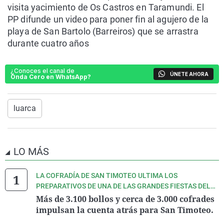
visita yacimiento de Os Castros en Taramundi. El
PP difunde un video para poner fin al agujero de la
playa de San Bartolo (Barreiros) que se arrastra
durante cuatro años
¿Conoces el canal de
ÚNETE AHORA
Onda Cero en WhatsApp?
luarca
LO MÁS
LA COFRADÍA DE SAN TIMOTEO ULTIMA LOS
PREPARATIVOS DE UNA DE LAS GRANDES FIESTAS DEL
VERANO ASTURIANO.
Más de 3.100 bollos y cerca de 3.000 cofrades
impulsan la cuenta atrás para San Timoteo.