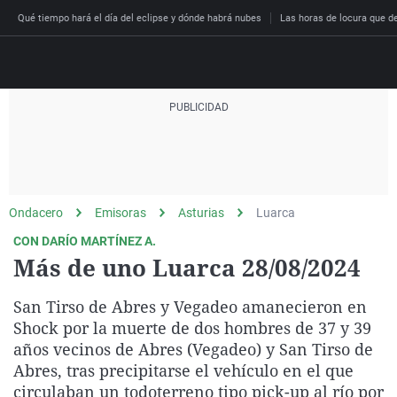
Qué tiempo hará el día del eclipse y dónde habrá nubes
Las horas de locura que dec
Directo
Programas
Podcast
Más de uno
Los Perseguidos
Andalucía
Fútbol
Sociedad
Ondacero
Emisoras
Asturias
Luarca
España
Por fin
Malas decisiones
Aragón
Baloncesto
Mundo
CON DARÍO MARTÍNEZ A.
Economía
Julia en la onda
Expedientes del más a
Baleares
Tenis
Salud
Más de uno Luarca 28/08/2024
Deportes
La brújula
El viaje del Guernica
Cantabria
Motor
Cultura
San Tirso de Abres y Vegadeo amanecieron en
El tiempo
Radioestadio
Invisibles
Cataluña
Ciencia y Tecnología
Shock por la muerte de dos hombres de 37 y 39
Más noticias
años vecinos de Abres (Vegadeo) y San Tirso de
Radioestadio noche
Prohibido morirse
Comunidad de Madrid
Gastronomía
Abres, tras precipitarse el vehículo en el que
El colegio invisible
Esto no ha pasado
Comunitat Valenciana
Medio ambiente
circulaban un todoterreno tipo pick-up al río por