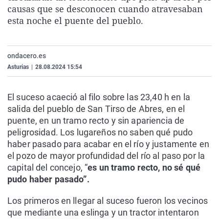
causas que se desconocen cuando atravesaban
La rosa de los vientos
Caso
Extremadura
Virales
esta noche el puente del pueblo.
Gente viajera
Retornados
Galicia
Televisión
Como el perro y el gat
Equipo de investigaci
La Rioja
Elecciones
ondacero.es
Operación Viuda Negr
Navarra
Asturias
|
28.08.2024 15:54
País Vasco
El suceso acaeció al filo sobre las 23,40 h en la
salida del pueblo de San Tirso de Abres, en el
puente, en un tramo recto y sin apariencia de
peligrosidad. Los lugareños no saben qué pudo
haber pasado para acabar en el río y justamente en
el pozo de mayor profundidad del río al paso por la
capital del concejo, “
es un tramo recto, no sé qué
pudo haber pasado”.
Los primeros en llegar al suceso fueron los vecinos
que mediante una eslinga y un tractor intentaron