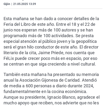
La rosa de los vientos
Caso
Extremadura
Virales
Gijón
|
21.05.2025 13:39
Gente viajera
Retornados
Galicia
Televisión
Esta mañana se han dado a conocer detalles de la
Como el perro y el gat
Equipo de investigaci
La Rioja
Elecciones
Feria del Libro de este año. Entre el 18 y el 22 de
Operación Viuda Negr
Navarra
junio nos esperan más de 100 autores y se han
programado más de 100 actividades. Se presta
País Vasco
especial atención al público joven y la geopolítica
será el gran hilo conductor de este año. El director
literario de la cita, Jaime Priede, nos cuenta que
FéLix puede crecer poco más en espacio, por eso
se centran en que siga creciendo a nivel cultural.
También esta mañana ha presentado su memoria
anual la Asociación Gijonesa de Caridad. Atendió
de media a 600 personas a diario durante 2024,
fundamentalmente en la cocina económica.
Aunque su presidente, Ignacio Blanco, agradece el
mucho apoyo que reciben, nos advierte que no les