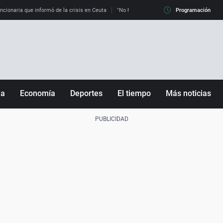
uncionaria que informó de la crisis en Ceuta
"No hay mafias, que no nos engañen": exper
Programación
ña
Economía
Deportes
El tiempo
Más noticias
Fútbol
Sociedad
Baloncesto
Mundo
Tenis
Salud
Motor
Cultura
Ciencia y Tecnología
adrid
Gastronomía
nciana
Medio ambiente