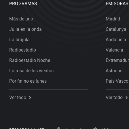
PROGRAMAS
EMISORAS
Más de uno
Madrid
Julia en la onda
Catalunya
La brújula
Andalucía
Radioestadio
Valencia
Radioestadio Noche
Extremadu
La rosa de los vientos
Asturias
Por fin no es lunes
País Vasco
Ver todo
Ver todo