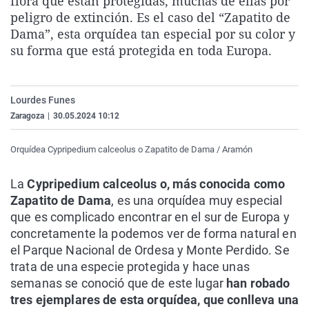
flora que están protegidas, muchas de ellas por
La rosa de los vientos
Caso
Extremadura
Virales
peligro de extinción. Es el caso del “Zapatito de
Dama”, esta orquídea tan especial por su color y
Gente viajera
Retornados
Galicia
Televisión
su forma que está protegida en toda Europa.
Como el perro y el gat
Equipo de investigaci
La Rioja
Elecciones
Operación Viuda Negr
Navarra
Lourdes Funes
País Vasco
Zaragoza
|
30.05.2024 10:12
Orquídea Cypripedium calceolus o Zapatito de Dama / Aramón
La
Cypripedium calceolus o, más conocida como
Zapatito de Dama
, es una orquídea muy especial
que es complicado encontrar en el sur de Europa y
concretamente la podemos ver de forma natural en
el Parque Nacional de Ordesa y Monte Perdido. Se
trata de una especie protegida y hace unas
semanas se conoció que de este lugar
han robado
tres ejemplares de esta orquídea, que conlleva una