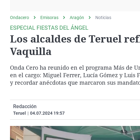
La rosa de los vientos
Caso
Extremadura
Gente viajera
Retornados
Galicia
Ondacero
Emisoras
Aragón
Noticias
Como el perro y el
Equipo de investigación
La Rioja
ESPECIAL FIESTAS DEL ÁNGEL
gato
Los alcaldes de Teruel ref
Operación Viuda
Navarra
Negra
País Vasco
Vaquilla
Onda Cero ha reunido en el programa Más de Uno
en el cargo: Miguel Ferrer, Lucía Gómez y Luis F
y recordar anécdotas que marcaron sus mandato
Redacción
Teruel
|
04.07.2024 19:57