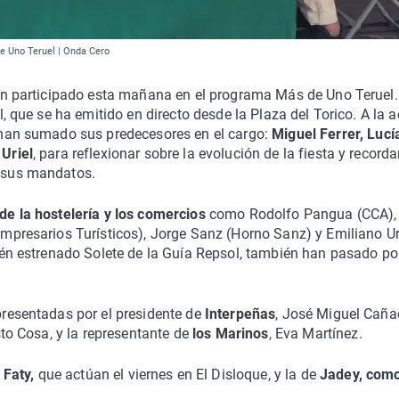
e Uno Teruel | Onda Cero
an participado esta mañana en el programa Más de Uno Teruel.
, que se ha emitido en directo desde la Plaza del Torico. A la a
 han sumado sus predecesores en el cargo:
Miguel Ferrer, Lucí
Uriel
, para reflexionar sobre la evolución de la fiesta y recorda
 sus mandatos.
de la hostelería y los comercios
como Rodolfo Pangua (CCA),
mpresarios Turísticos), Jorge Sanz (Horno Sanz) y Emiliano U
én estrenado Solete de la Guía Repsol, también han pasado por
resentadas por el presidente de
Interpeñas
, José Miguel Cañ
sto Cosa, y la representante de
los Marinos
, Eva Martínez.
 Faty,
que actúan el viernes en El Disloque, y la de
Jadey, com