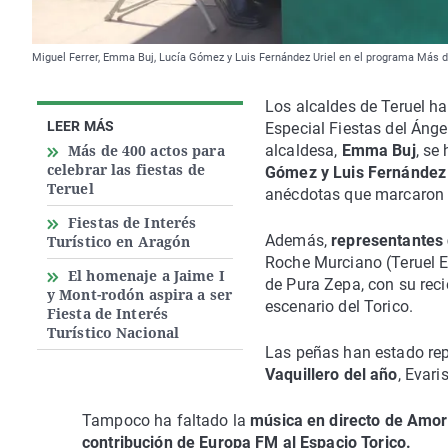
Miguel Ferrer, Emma Buj, Lucía Gómez y Luis Fernández Uriel en el programa Más d
Los alcaldes de Teruel h
LEER MÁS
Especial Fiestas del Ángel
Más de 400 actos para
alcaldesa,
Emma Buj
, se
celebrar las fiestas de
Gómez y Luis Fernández 
Teruel
anécdotas que marcaron
Fiestas de Interés
Además,
representantes 
Turístico en Aragón
Roche Murciano (Teruel E
El homenaje a Jaime I
de Pura Zepa, con su reci
y Mont-rodón aspira a ser
escenario del Torico.
Fiesta de Interés
Turístico Nacional
Las peñas han estado rep
Vaquillero del año
, Evari
Tampoco ha faltado la
música en directo de Amor
contribución de Europa FM al Espacio Torico.