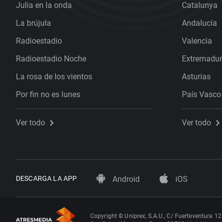
Julia en la onda
Catalunya
La brújula
Andalucía
Radioestadio
Valencia
Radioestadio Noche
Extremadu
La rosa de los vientos
Asturias
Por fin no es lunes
País Vasco
Ver todo
Ver todo
DESCARGA LA APP
Android
iOS
Copyright © Uniprex, S.A.U., C/ Fuerteventura 12