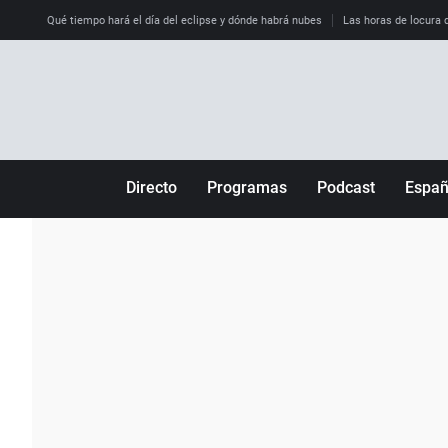
Qué tiempo hará el día del eclipse y dónde habrá nubes
Las horas de locura qu
Directo
Programas
Podcast
Espa
Más de uno
Los Perseguidos
Andalucía
Por fin
Malas decisiones
Aragón
Julia en la onda
Expedientes del más allá
Baleares
La brújula
El viaje del Guernica
Cantabria
Radioestadio
Invisibles
Cataluña
Radioestadio noche
Prohibido morirse
Comunidad de M
El colegio invisible
Esto no ha pasado
Comunitat Vale