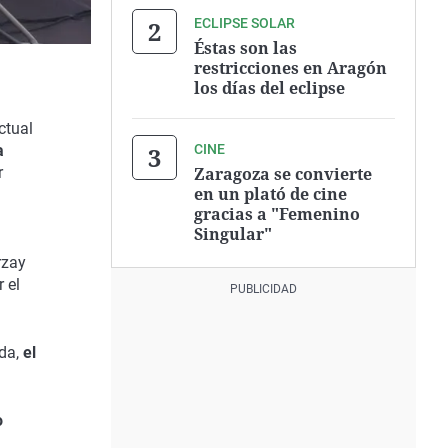
ECLIPSE SOLAR
Éstas son las
restricciones en Aragón
los días del eclipse
ctual
CINE
a
Zaragoza se convierte
r
en un plató de cine
gracias a "Femenino
Singular"
rzay
 el
ada,
el
o