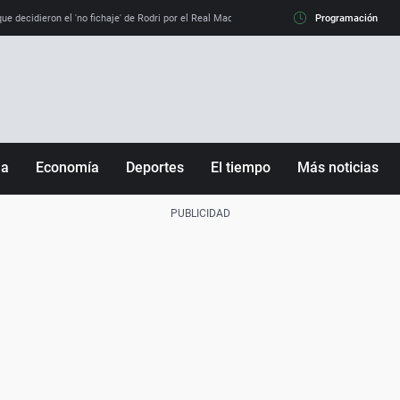
e decidieron el 'no fichaje' de Rodri por el Real Madrid y su 'sí' al Barça
Programación
La llamada de
ña
Economía
Deportes
El tiempo
Más noticias
Fútbol
Sociedad
Baloncesto
Mundo
Tenis
Salud
Motor
Cultura
Ciencia y Tecnología
adrid
Gastronomía
nciana
Medio ambiente