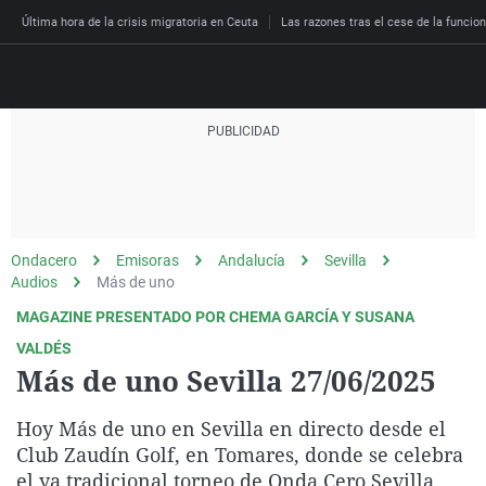
Última hora de la crisis migratoria en Ceuta
Las razones tras el cese de la funcion
Directo
Programas
Podcast
Más de uno
Los Perseguidos
Andalucía
Fútbol
Sociedad
Ondacero
Emisoras
Andalucía
Sevilla
España
Por fin
Malas decisiones
Aragón
Baloncesto
Mundo
Audios
Más de uno
Economía
Julia en la onda
Expedientes del más a
Baleares
Tenis
Salud
MAGAZINE PRESENTADO POR CHEMA GARCÍA Y SUSANA
Deportes
VALDÉS
La brújula
El viaje del Guernica
Cantabria
Motor
Cultura
Más de uno Sevilla 27/06/2025
El tiempo
Radioestadio
Invisibles
Cataluña
Ciencia y Tecnología
Más noticias
Hoy Más de uno en Sevilla en directo desde el
Radioestadio noche
Prohibido morirse
Comunidad de Madrid
Gastronomía
Club Zaudín Golf, en Tomares, donde se celebra
El colegio invisible
Esto no ha pasado
Comunitat Valenciana
Medio ambiente
el ya tradicional torneo de Onda Cero Sevilla