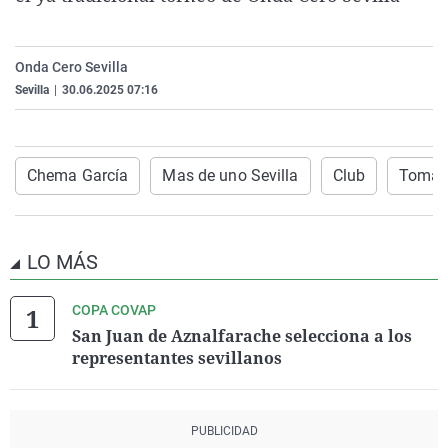
La rosa de los vientos
Caso
Extremadura
Virales
Gente viajera
Retornados
Galicia
Televisión
Onda Cero Sevilla
Como el perro y el gat
Equipo de investigaci
La Rioja
Elecciones
Sevilla
|
30.06.2025 07:16
Operación Viuda Negr
Navarra
País Vasco
Chema García
Mas de uno Sevilla
Club
Tomar
LO MÁS
COPA COVAP
San Juan de Aznalfarache selecciona a los
representantes sevillanos