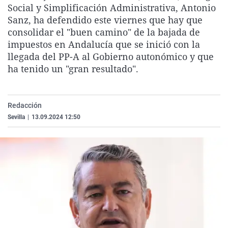
Social y Simplificación Administrativa, Antonio
La rosa de los vientos
Caso
Extremadura
Virales
Sanz, ha defendido este viernes que hay que
Gente viajera
Retornados
Galicia
Televisión
consolidar el "buen camino" de la bajada de
impuestos en Andalucía que se inició con la
Como el perro y el gat
Equipo de investigaci
La Rioja
Elecciones
llegada del PP-A al Gobierno autonómico y que
Operación Viuda Negr
Navarra
ha tenido un "gran resultado".
País Vasco
Redacción
Sevilla
|
13.09.2024 12:50