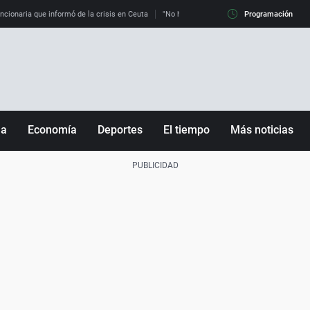
uncionaria que informó de la crisis en Ceuta
"No hay mafias, que no nos engañen": exper
Programación
ña
Economía
Deportes
El tiempo
Más noticias
Fútbol
Sociedad
Baloncesto
Mundo
Tenis
Salud
Motor
Cultura
Ciencia y Tecnología
adrid
Gastronomía
nciana
Medio ambiente