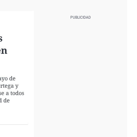
s
en
ayo de
rtega y
se a todos
d de