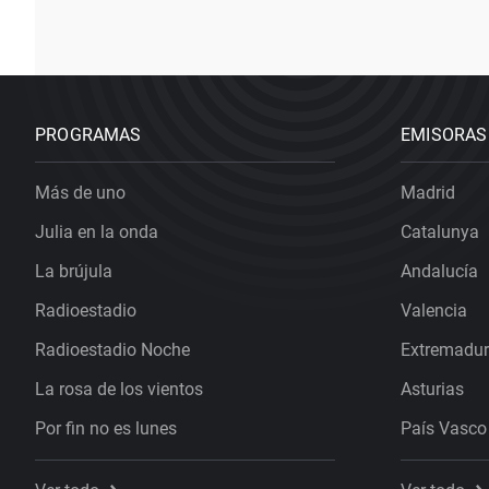
PROGRAMAS
EMISORAS
Más de uno
Madrid
Julia en la onda
Catalunya
La brújula
Andalucía
Radioestadio
Valencia
Radioestadio Noche
Extremadu
La rosa de los vientos
Asturias
Por fin no es lunes
País Vasco