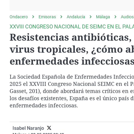
La rosa de los vientos
Caso
Extremadura
Gente viajera
Retornados
Galicia
Ondacero
Emisoras
Andalucía
Málaga
Audios
Como el perro y el
Equipo de investigación
La Rioja
XXVIII CONGRESO NACIONAL DE SEIMC EN EL PA
gato
Resistencias antibióticas
Operación Viuda
Navarra
Negra
País Vasco
virus tropicales, ¿cómo a
enfermedades infecciosa
La Sociedad Española de Enfermedades Infeccios
2025 el XXVIII Congreso Nacional SEIMC en el Pa
Gasset, 201), donde abordará temas críticos en e
los desafíos existentes, España es el único país
enfermedades infecciosas.
Isabel Naranjo