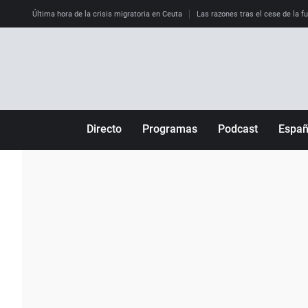
Última hora de la crisis migratoria en Ceuta
Las razones tras el cese de la f
Directo
Programas
Podcast
Espa
Más de uno
Los Perseguidos
Andalucía
Por fin
Malas decisiones
Aragón
Julia en la onda
Expedientes del más allá
Baleares
La brújula
El viaje del Guernica
Cantabria
Radioestadio
Invisibles
Cataluña
Radioestadio noche
Prohibido morirse
Comunidad de M
El colegio invisible
Esto no ha pasado
Comunitat Vale