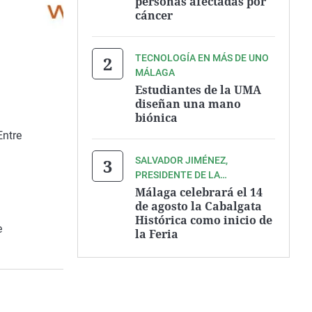
personas afectadas por
cáncer
TECNOLOGÍA EN MÁS DE UNO
MÁLAGA
Estudiantes de la UMA
diseñan una mano
biónica
Entre
SALVADOR JIMÉNEZ,
PRESIDENTE DE LA
ASOCIACIÓN ZEGRÍ
Málaga celebrará el 14
de agosto la Cabalgata
Histórica como inicio de
e
la Feria