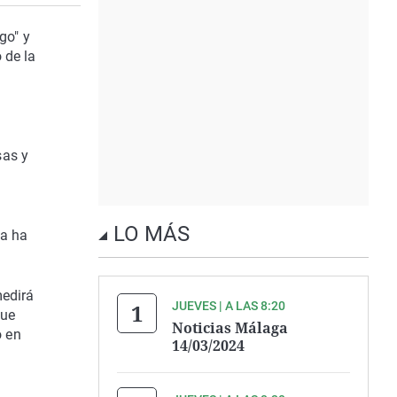
go" y
 de la
sas y
LO MÁS
ga ha
medirá
JUEVES | A LAS 8:20
que
Noticias Málaga
o en
14/03/2024