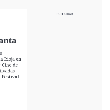
Santa
s
La Rioja en
e Cine de
tivadas
l
Festival