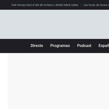
Qué tiempo hará el día del eclipse y dónde habrá nubes
Las horas de locura qu
Directo
Programas
Podcast
Espa
Más de uno
Los Perseguidos
Andalucía
Por fin
Malas decisiones
Aragón
Julia en la onda
Expedientes del más allá
Baleares
La brújula
El viaje del Guernica
Cantabria
Radioestadio
Invisibles
Cataluña
Radioestadio noche
Prohibido morirse
Comunidad de M
El colegio invisible
Esto no ha pasado
Comunitat Vale