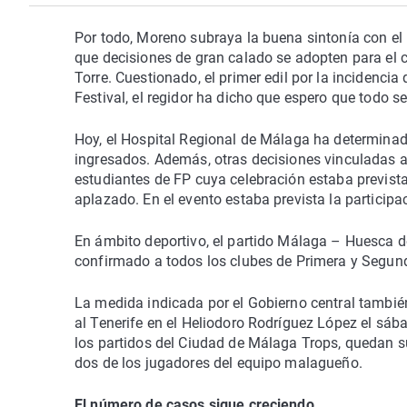
Por todo, Moreno subraya la buena sintonía con el m
que decisiones de gran calado se adopten para el c
Torre. Cuestionado, el primer edil por la incidenci
Festival, el regidor ha dicho que espero que todo s
Hoy, el Hospital Regional de Málaga ha determinado
ingresados. Además, otras decisiones vinculadas a
estudiantes de FP cuya celebración estaba previst
aplazado. En el evento estaba prevista la particip
En ámbito deportivo, el partido Málaga – Huesca d
confirmado a todos los clubes de Primera y Segund
La medida indicada por el Gobierno central también
al Tenerife en el Heliodoro Rodríguez López el s
los partidos del Ciudad de Málaga Trops, quedan 
dos de los jugadores del equipo malagueño.
El número de casos sigue creciendo