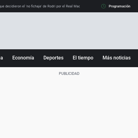
e decidieron el 'no fichaje' de Rodri por el Real Madrid y su 'sí' al Barça
Programación
La llamada de
ña
Economía
Deportes
El tiempo
Más noticias
Fútbol
Sociedad
Baloncesto
Mundo
Tenis
Salud
Motor
Cultura
Ciencia y Tecnología
adrid
Gastronomía
nciana
Medio ambiente