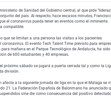
inisterio de Sanidad del Gobierno central, al que pide "lideraz
onjunto del país. Al respecto, hace escasos minutos, Francisco
a que el coronavirus pueda tener en eventos como el inminente
ea compatible.
 que se limitan a una persona las visitas a los pacientes
l coronavirus. El evento Tech Talent Time previsto para empre
a para mañana en el Parque Tecnológico de Andalucía, ha sido
ación de 600 estudiantes y 40 empresas.
el próximo sábado se jugará a puerta cerrada tal y como la Li
a división.
 afecta a la siguiente jornada de liga en la que el Málaga se 
ábado 21. La Federación Española de Balonmano ha anunciado 
suspendidos sine die como consecuencia del positivo detectad