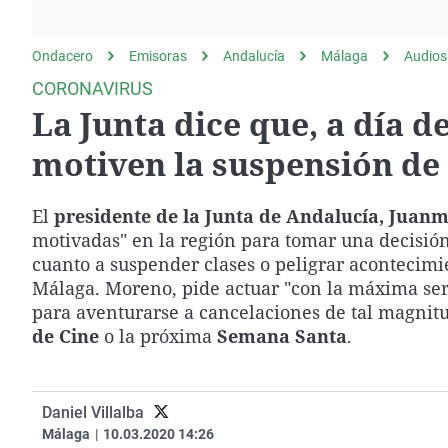
La rosa de los vientos
Caso
Extremadura
Gente viajera
Retornados
Galicia
Ondacero
Emisoras
Andalucía
Málaga
Audios
Como el perro y el
Equipo de investigación
La Rioja
CORONAVIRUS
gato
La Junta dice que, a día d
Operación Viuda
Navarra
Negra
País Vasco
motiven la suspensión de 
El
presidente de la Junta de Andalucía, Jua
motivadas" en la región para tomar una decisión 
cuanto a suspender clases o peligrar acontecimi
Málaga. Moreno, pide actuar "con la máxima ser
para aventurarse a cancelaciones de tal magnit
de Cine
o la próxima
Semana Santa
.
Daniel Villalba
Málaga
|
10.03.2020 14:26