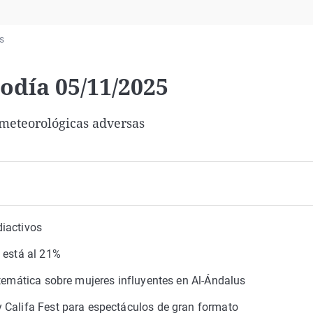
Virales
Televisión
s
Elecciones
odía 05/11/2025
 meteorológicas adversas
iactivos
 está al 21%
 temática sobre mujeres influyentes en Al-Ándalus
 Califa Fest para espectáculos de gran formato