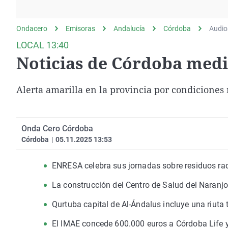
La rosa de los vientos
Caso
Extremadura
Gente viajera
Retornados
Galicia
Ondacero
Emisoras
Andalucía
Córdoba
Audio
Como el perro y el
Equipo de investigación
La Rioja
LOCAL 13:40
gato
Noticias de Córdoba medi
Operación Viuda
Navarra
Negra
País Vasco
Alerta amarilla en la provincia por condiciones
Onda Cero Córdoba
Córdoba
|
05.11.2025 13:53
ENRESA celebra sus jornadas sobre residuos rad
La construcción del Centro de Salud del Naranjo
Qurtuba capital de Al-Ándalus incluye una riuta
El IMAE concede 600.000 euros a Córdoba Life y