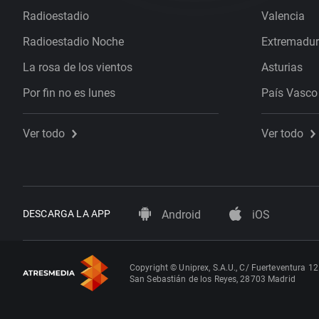
Radioestadio
Valencia
Radioestadio Noche
Extremadu
La rosa de los vientos
Asturias
Por fin no es lunes
País Vasco
Ver todo
Ver todo
DESCARGA LA APP
Android
iOS
Copyright © Uniprex, S.A.U., C/ Fuerteventura 12
San Sebastián de los Reyes, 28703 Madrid