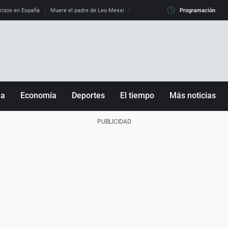
erizos en España
Muere el padre de Leo Messi
La diferencia entre observar el eclip
Programación
ña
Economía
Deportes
El tiempo
Más noticias
Fútbol
Sociedad
Baloncesto
Mundo
Tenis
Salud
Motor
Cultura
Ciencia y Tecnología
adrid
Gastronomía
nciana
Medio ambiente