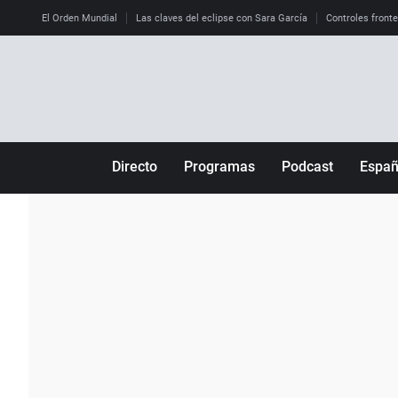
El Orden Mundial
Las claves del eclipse con Sara García
Controles front
Directo
Programas
Podcast
Espa
Más de uno
Los Perseguidos
Andalucía
Por fin
Malas decisiones
Aragón
Julia en la onda
Expedientes del más allá
Baleares
La brújula
El viaje del Guernica
Cantabria
Radioestadio
Invisibles
Cataluña
Radioestadio noche
Prohibido morirse
Comunidad de M
El colegio invisible
Esto no ha pasado
Comunitat Vale