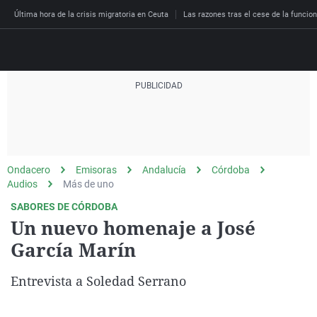
Última hora de la crisis migratoria en Ceuta
Las razones tras el cese de la funcion
Directo
Programas
Podcast
Más de uno
Los Perseguidos
Andalucía
Fútbol
Sociedad
Ondacero
Emisoras
Andalucía
Córdoba
España
Por fin
Malas decisiones
Aragón
Baloncesto
Mundo
Audios
Más de uno
Economía
Julia en la onda
Expedientes del más a
Baleares
Tenis
Salud
SABORES DE CÓRDOBA
Un nuevo homenaje a José
Deportes
La brújula
El viaje del Guernica
Cantabria
Motor
Cultura
García Marín
El tiempo
Radioestadio
Invisibles
Cataluña
Ciencia y Tecnología
Más noticias
Entrevista a Soledad Serrano
Radioestadio noche
Prohibido morirse
Comunidad de Madrid
Gastronomía
El colegio invisible
Esto no ha pasado
Comunitat Valenciana
Medio ambiente