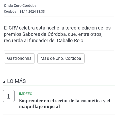
La rosa de los vientos
Caso
Extremadura
Virales
Onda Cero Córdoba
Córdoba
|
14.11.2024 13:33
Gente viajera
Retornados
Galicia
Televisión
Como el perro y el gat
Equipo de investigaci
La Rioja
Elecciones
El CRV celebra esta noche la tercera edición de los
Operación Viuda Negr
Navarra
premios Sabores de Córdoba, que, entre otros,
recuerda al fundador del Caballo Rojo
País Vasco
Gastronomía
Más de Uno. Córdoba
LO MÁS
IMDEEC
Emprender en el sector de la cosmética y el
maquillaje nupcial