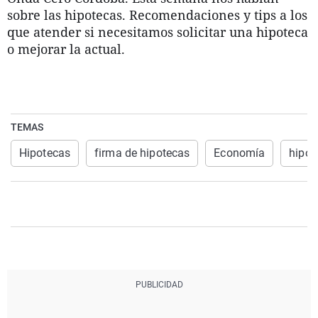
La rosa de los vientos
Caso
Extremadura
Virales
sobre las hipotecas. Recomendaciones y tips a los
que atender si necesitamos solicitar una hipoteca
Gente viajera
Retornados
Galicia
Televisión
o mejorar la actual.
Como el perro y el gat
Equipo de investigaci
La Rioja
Elecciones
Operación Viuda Negr
Navarra
País Vasco
TEMAS
Hipotecas
firma de hipotecas
Economía
hipot