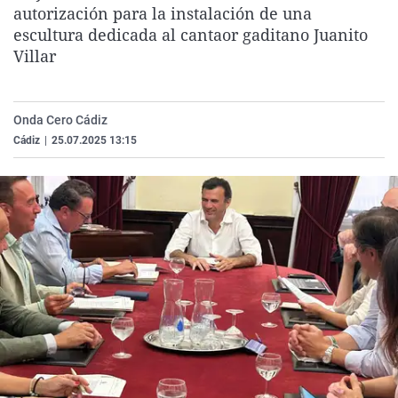
autorización para la instalación de una
La rosa de los vientos
Caso
Extremadura
Virales
escultura dedicada al cantaor gaditano Juanito
Gente viajera
Retornados
Galicia
Televisión
Villar
Como el perro y el gat
Equipo de investigaci
La Rioja
Elecciones
Operación Viuda Negr
Navarra
Onda Cero Cádiz
País Vasco
Cádiz
|
25.07.2025 13:15