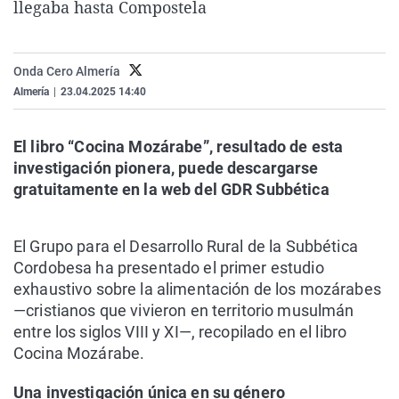
llegaba hasta Compostela
La rosa de los vientos
Caso
Extremadura
Virales
Gente viajera
Retornados
Galicia
Televisión
Onda Cero Almería
Como el perro y el gat
Equipo de investigaci
La Rioja
Elecciones
Almería
|
23.04.2025 14:40
Operación Viuda Negr
Navarra
País Vasco
El libro “Cocina Mozárabe”, resultado de esta
investigación pionera, puede descargarse
gratuitamente en la web del GDR Subbética
El Grupo para el Desarrollo Rural de la Subbética
Cordobesa ha presentado el primer estudio
exhaustivo sobre la alimentación de los mozárabes
—cristianos que vivieron en territorio musulmán
entre los siglos VIII y XI—, recopilado en el libro
Cocina Mozárabe.
Una investigación única en su género