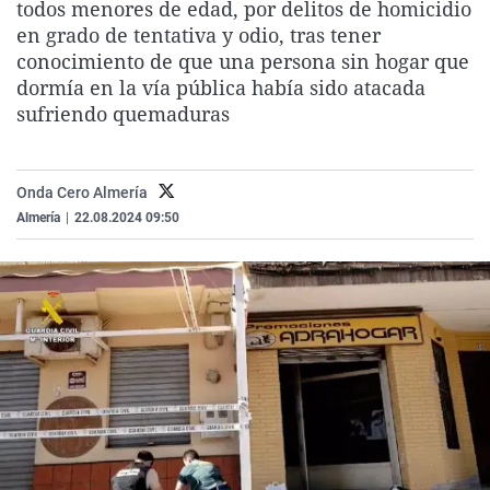
todos menores de edad, por delitos de homicidio
La rosa de los vientos
Caso
Extremadura
Virales
en grado de tentativa y odio, tras tener
Gente viajera
Retornados
Galicia
Televisión
conocimiento de que una persona sin hogar que
dormía en la vía pública había sido atacada
Como el perro y el gat
Equipo de investigaci
La Rioja
Elecciones
sufriendo quemaduras
Operación Viuda Negr
Navarra
País Vasco
Onda Cero Almería
Almería
|
22.08.2024 09:50