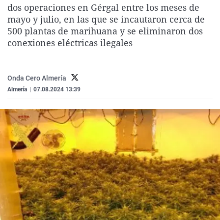
dos operaciones en Gérgal entre los meses de
La rosa de los vientos
Caso
Extremadura
Virales
mayo y julio, en las que se incautaron cerca de
Gente viajera
Retornados
Galicia
Televisión
500 plantas de marihuana y se eliminaron dos
conexiones eléctricas ilegales
Como el perro y el gat
Equipo de investigaci
La Rioja
Elecciones
Operación Viuda Negr
Navarra
País Vasco
Onda Cero Almería
Almería
|
07.08.2024 13:39