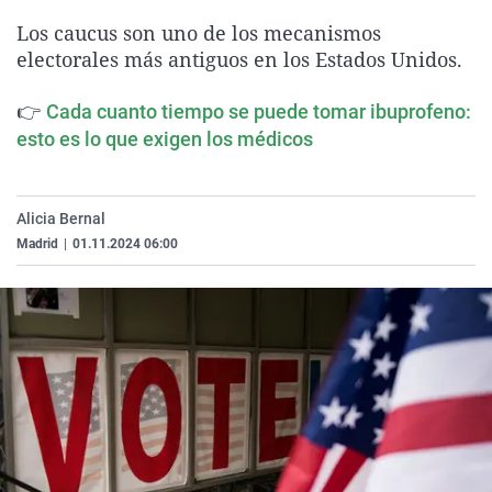
La rosa de los vientos
Caso
Extremadura
Virales
Los caucus son uno de los mecanismos
electorales más antiguos en los Estados Unidos.
Gente viajera
Retornados
Galicia
Televisión
Como el perro y el gat
Equipo de investigaci
La Rioja
Elecciones
👉
Cada cuanto tiempo se puede tomar ibuprofeno:
Operación Viuda Negr
Navarra
esto es lo que exigen los médicos
País Vasco
Alicia Bernal
Madrid
|
01.11.2024 06:00