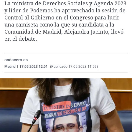
La ministra de Derechos Sociales y Agenda 2023
La rosa de los vientos
Caso
Extremadura
Virales
y líder de Podemos ha aprovechado la sesión de
Gente viajera
Retornados
Galicia
Televisión
Control al Gobierno en el Congreso para lucir
una camiseta como la que su candidata a la
Como el perro y el gat
Equipo de investigaci
La Rioja
Elecciones
Comunidad de Madrid, Alejandra Jacinto, llevó
Operación Viuda Negr
Navarra
en el debate.
País Vasco
ondacero.es
Madrid
|
17.05.2023 12:01
(Publicado 17.05.2023 11:59)