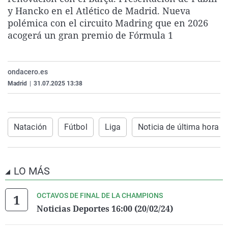
La rosa de los vientos
Caso
Extremadura
Virales
y Hancko en el Atlético de Madrid. Nueva
polémica con el circuito Madring que en 2026
Gente viajera
Retornados
Galicia
Televisión
acogerá un gran premio de Fórmula 1
Como el perro y el gat
Equipo de investigaci
La Rioja
Elecciones
Operación Viuda Negr
Navarra
ondacero.es
País Vasco
Madrid
|
31.07.2025 13:38
Natación
Fútbol
Liga
Noticia de última hora
LO MÁS
OCTAVOS DE FINAL DE LA CHAMPIONS
Noticias Deportes 16:00 (20/02/24)