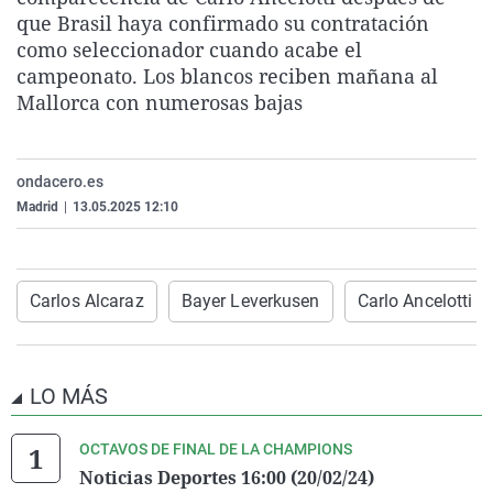
La rosa de los vientos
Caso
Extremadura
Virales
que Brasil haya confirmado su contratación
como seleccionador cuando acabe el
Gente viajera
Retornados
Galicia
Televisión
campeonato. Los blancos reciben mañana al
Como el perro y el gat
Equipo de investigaci
La Rioja
Elecciones
Mallorca con numerosas bajas
Operación Viuda Negr
Navarra
País Vasco
ondacero.es
Madrid
|
13.05.2025 12:10
Carlos Alcaraz
Bayer Leverkusen
Carlo Ancelotti
LO MÁS
OCTAVOS DE FINAL DE LA CHAMPIONS
Noticias Deportes 16:00 (20/02/24)