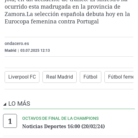
La rosa de los vientos
Caso
Extremadura
Virales
ocurrido esta madrugada en la provincia de
Zamora.La selección española debuta hoy en la
Gente viajera
Retornados
Galicia
Televisión
Eurocopa femenina contra Portugal
Como el perro y el gat
Equipo de investigaci
La Rioja
Elecciones
Operación Viuda Negr
Navarra
ondacero.es
País Vasco
Madrid
|
03.07.2025 12:13
Liverpool FC
Real Madrid
Fútbol
Fútbol femen
LO MÁS
OCTAVOS DE FINAL DE LA CHAMPIONS
Noticias Deportes 16:00 (20/02/24)