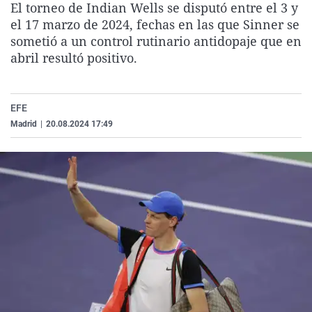
El torneo de Indian Wells se disputó entre el 3 y
La rosa de los vientos
Caso
Extremadura
Virales
el 17 marzo de 2024, fechas en las que Sinner se
Gente viajera
Retornados
Galicia
Televisión
sometió a un control rutinario antidopaje que en
abril resultó positivo.
Como el perro y el gat
Equipo de investigaci
La Rioja
Elecciones
Operación Viuda Negr
Navarra
EFE
País Vasco
Madrid
|
20.08.2024 17:49