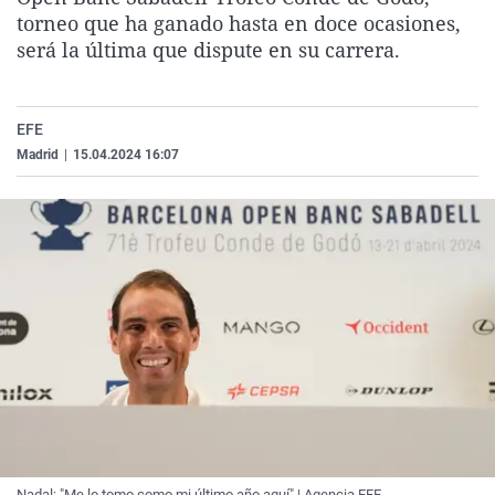
La rosa de los vientos
Caso
Extremadura
Virales
torneo que ha ganado hasta en doce ocasiones,
será la última que dispute en su carrera.
Gente viajera
Retornados
Galicia
Televisión
Como el perro y el gat
Equipo de investigaci
La Rioja
Elecciones
EFE
Operación Viuda Negr
Navarra
Madrid
|
15.04.2024 16:07
País Vasco
Nadal: "Me lo tomo como mi último año aquí" | Agencia EFE