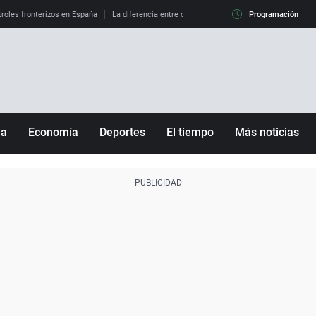
roles fronterizos en España
La diferencia entre observar el eclipse al 99% y al 100%
Programación
ña
Economía
Deportes
El tiempo
Más noticias
Fútbol
Sociedad
Baloncesto
Mundo
Tenis
Salud
Motor
Cultura
Ciencia y Tecnología
adrid
Gastronomía
nciana
Medio ambiente