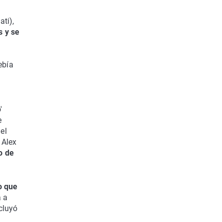
ti),
s y se
ebía
'
e
el
 Alex
o de
o que
a a
cluyó