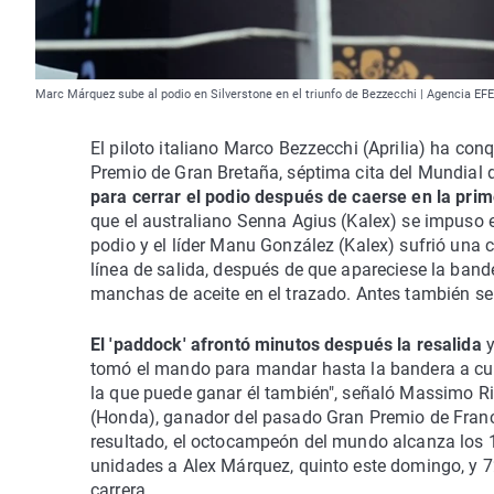
Marc Márquez sube al podio en Silverstone en el triunfo de Bezzecchi | Agencia EFE
El piloto italiano Marco Bezzecchi (Aprilia) ha con
Premio de Gran Bretaña, séptima cita del Mundial
para cerrar el podio después de caerse en la prim
que el australiano Senna Agius (Kalex) se impuso 
podio y el líder Manu González (Kalex) sufrió una 
línea de salida, después de que apareciese la bande
manchas de aceite en el trazado. Antes también se
El 'paddock' afrontó minutos después la resalida
tomó el mando para mandar hasta la bandera a cu
la que puede ganar él también", señaló Massimo Rivo
(Honda), ganador del pasado Gran Premio de Franci
resultado, el octocampeón del mundo alcanza los 1
unidades a Alex Márquez, quinto este domingo, y 7
carrera.