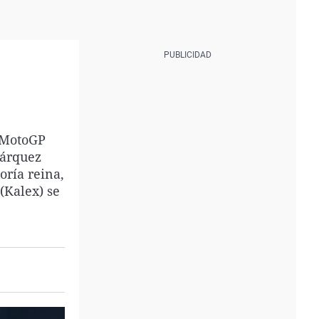
e MotoGP
Márquez
oría reina,
(Kalex) se