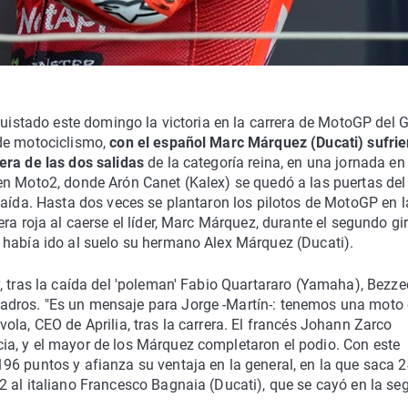
quistado este domingo la victoria en la carrera de MotoGP del 
 de motociclismo,
con el español Marc Márquez (Ducati) sufri
era de las dos salidas
de la categoría reina, en una jornada en 
en Moto2, donde Arón Canet (Kalex) se quedó a las puertas del
caída. Hasta dos veces se plantaron los pilotos de MotoGP en l
ra roja al caerse el líder, Marc Márquez, durante el segundo gir
 había ido al suelo su hermano Alex Márquez (Ducati).
y, tras la caída del 'poleman' Fabio Quartararo (Yamaha), Bezze
adros. "Es un mensaje para Jorge -Martín-: tenemos una moto
la, CEO de Aprilia, tras la carrera. El francés Johann Zarco
a, y el mayor de los Márquez completaron el podio. Con este
96 puntos y afianza su ventaja en la general, en la que saca 
2 al italiano Francesco Bagnaia (Ducati), que se cayó en la s