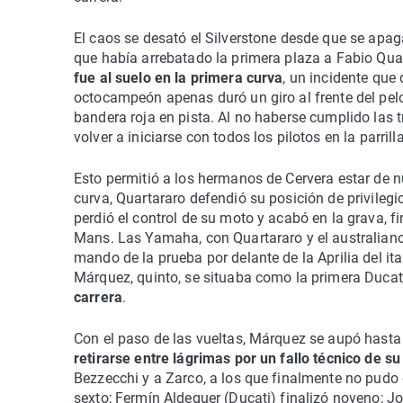
El caos se desató el Silverstone desde que se apag
que había arrebatado la primera plaza a Fabio Qua
fue al suelo en la primera curva
, un incidente que
octocampeón apenas duró un giro al frente del pelo
bandera roja en pista. Al no haberse cumplido las t
volver a iniciarse con todos los pilotos en la parrilla
Esto permitió a los hermanos de Cervera estar de nu
curva, Quartararo defendió su posición de privilegi
perdió el control de su moto y acabó en la grava, 
Mans. Las Yamaha, con Quartararo y el australiano
mando de la prueba por delante de la Aprilia del i
Márquez, quinto, se situaba como la primera Ducat
carrera
.
Con el paso de las vueltas, Márquez se aupó hasta e
retirarse entre lágrimas por un fallo técnico de s
Bezzecchi y a Zarco, a los que finalmente no pudo
sexto; Fermín Aldeguer (Ducati) finalizó noveno; 