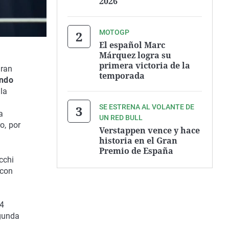
2026
MOTOGP
El español Marc
Márquez logra su
primera victoria de la
Gran
temporada
endo
la
SE ESTRENA AL VOLANTE DE
a
UN RED BULL
o, por
Verstappen vence y hace
historia en el Gran
Premio de España
cchi
 con
24
egunda