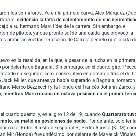
aron los semáforos. Ya en la primera curva, Alex Márquez (Duca
rtararo,
evidenció la falta de calentamiento de sus neumático
 dejó a su hermano Marc líder de la carrera. Sin embargo, el
tón de pilotos, ya que pronto sufrió una caída que provocó la
res primeras vueltas, Dirección de Carrera decretó que la cita d
.
evo en la resalida, en la que, a pesar de la lucha en la primera
o por delante de Bagnaia. Sin embargo, en el cuarto giro, 'Pecco
firmando su segundo 'cero' consecutivo en domingo tras el de L
 Jack Miller, que antes ya había superado a Bagnaia, tomaron 
taliano Marco Bezzecchi y la Honda del francés Johann Zarco, y
i,
mientras Marc rodaba en octava posición en el primer terci
l cuarto puesto, y, en el giro 12 de 19, cuando
Quartararo tuv
u moto, se metió en posiciones de podio
. Por delante, solo tení
 dar caza. Entre el resto de españoles, Pedro Acosta (KTM) con
Joan Mir (Honda) fue undécimo, por delante de Maverick Viñales