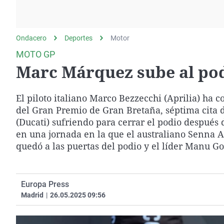
La rosa de los vientos
Caso
Extremadura
Gente viajera
Retornados
Galicia
Ondacero
Deportes
Como el perro y el
Motor
Equipo de investigación
La Rioja
gato
MOTO GP
Operación Viuda
Navarra
Marc Márquez sube al pod
Negra
País Vasco
El piloto italiano Marco Bezzecchi (Aprilia) ha 
del Gran Premio de Gran Bretaña, séptima cita 
(Ducati) sufriendo para cerrar el podio después d
en una jornada en la que el australiano Senna 
quedó a las puertas del podio y el líder Manu Go
Europa Press
Madrid
|
26.05.2025 09:56