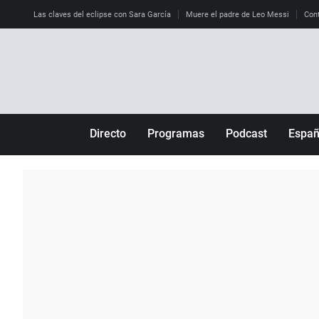
Las claves del eclipse con Sara García
Muere el padre de Leo Messi
Cont
Directo
Programas
Podcast
Espa
Más de uno
Los Perseguidos
Andalucía
Por fin
Malas decisiones
Aragón
Julia en la onda
Expedientes del más allá
Baleares
La brújula
El viaje del Guernica
Cantabria
Radioestadio
Invisibles
Cataluña
Radioestadio noche
Prohibido morirse
Comunidad de M
El colegio invisible
Esto no ha pasado
Comunitat Vale