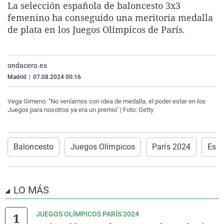
La selección española de baloncesto 3x3
La rosa de los vientos
Caso
Extremadura
Virales
femenino ha conseguido una meritoria medalla
Gente viajera
Retornados
Galicia
Televisión
de plata en los Juegos Olímpicos de París.
Como el perro y el gat
Equipo de investigaci
La Rioja
Elecciones
Operación Viuda Negr
Navarra
ondacero.es
Madrid
|
07.08.2024 00:16
País Vasco
Vega Gimeno: "No veníamos con idea de medalla, el poder estar en los
Juegos para nosotros ya era un premio" | Foto: Getty
Baloncesto
Juegos Olímpicos
París 2024
Esp
LO MÁS
JUEGOS OLÍMPICOS PARÍS 2024