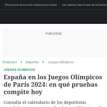
Última hora de la crisis migratoria en Ceuta
Las razones tras el cese de la funcion
Directo
Programas
Podcast
Más de uno
Los Perseguidos
Andalucía
Fútbol
Sociedad
España
Por fin
Malas decisiones
Aragón
Baloncesto
Mundo
Ondacero
Deportes
Juegos Olímpicos
Economía
Julia en la onda
Expedientes del más a
Baleares
Tenis
Salud
JUEGOS OLÍMPICOS
España en los Juegos Olímpicos
Deportes
La brújula
El viaje del Guernica
Cantabria
Motor
Cultura
de París 2024: en qué pruebas
El tiempo
Radioestadio
Invisibles
Cataluña
Ciencia y Tecnología
compite hoy
Más noticias
Radioestadio noche
Prohibido morirse
Comunidad de Madrid
Gastronomía
Consulta el calendario de los deportistas
El colegio invisible
Esto no ha pasado
Comunitat Valenciana
Medio ambiente