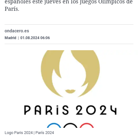
españoles este jueves en los Juegos Olímpicos de
La rosa de los vientos
Caso
Extremadura
Virales
París.
Gente viajera
Retornados
Galicia
Televisión
Como el perro y el gat
Equipo de investigaci
La Rioja
Elecciones
ondacero.es
Operación Viuda Negr
Navarra
Madrid
|
01.08.2024 06:06
País Vasco
Logo Paris 2024 | París 2024