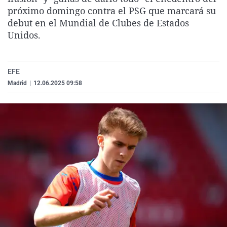
La rosa de los vientos
Caso
Extremadura
Virales
próximo domingo contra el PSG que marcará su
debut en el Mundial de Clubes de Estados
Gente viajera
Retornados
Galicia
Televisión
Unidos.
Como el perro y el gat
Equipo de investigaci
La Rioja
Elecciones
Operación Viuda Negr
Navarra
EFE
País Vasco
Madrid
|
12.06.2025 09:58